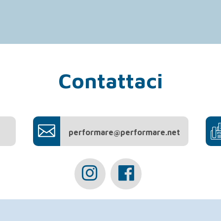
Contattaci
performare@performare.net