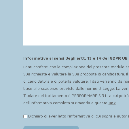
Informativa ai sensi degli artt. 13 e 14 del GDPR U
I dati conferiti con la compilazione del presente modulo s
Sua richiesta e valutare la Sua proposta di candidatura. I
di candidatura e di poterla valutare. I dati verranno da no
base alle scadenze previste dalle norme di Legge. La verifi
Titolare del trattamento è PERFORMARE S.R.L. a cui potrà riv
dell’informativa completa si rimanda a questo
link
.
Dichiaro di aver letto l'informativa di cui sopra e autoriz