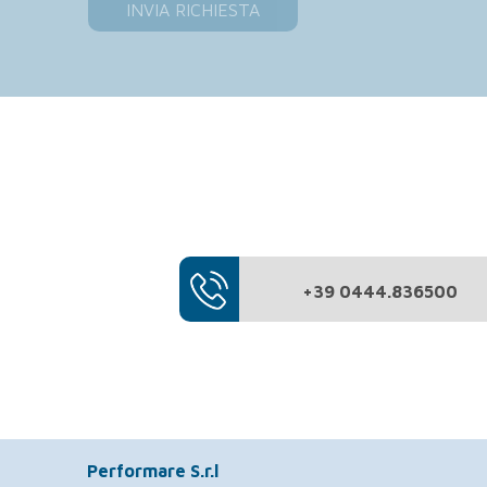
+39 0444.836500
Performare S.r.l