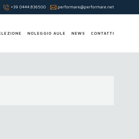
+39 0444.836500
performare@performare.net
ELEZIONE
NOLEGGIO AULE
NEWS
CONTATTI