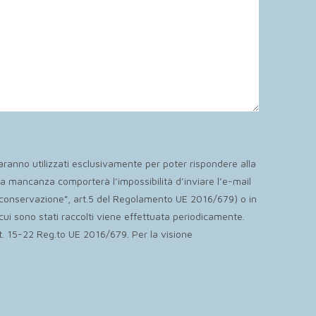
aranno utilizzati esclusivamente per poter rispondere alla
sua mancanza comporterà l’impossibilità d’inviare l’e-mail
lla conservazione”, art.5 del Regolamento UE 2016/679) o in
 cui sono stati raccolti viene effettuata periodicamente.
rtt. 15-22 Reg.to UE 2016/679. Per la visione