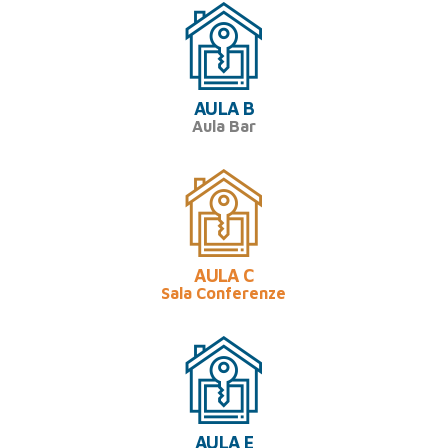
AULA B
Aula Bar
AULA C
Sala Conferenze
AULA E